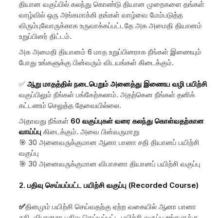
தியான வகுப்பில் கலந்து கொண்டு தியான முறைகளை தங்கள்
வாழ்வில் ஒரு அங்கமாக்கி தங்கள் வாழ்வை மேம்படுத்த
விரும்புவோருக்காக உருவாக்கப்பட்டதே அக அமைதி தியானம்
உறுப்பினர் திட்டம்.
அக அமைதி தியானம் 6 மாத உறுப்பினராக நீங்கள் இணையும்
போது உங்களுக்கு பின்வரும் விடயங்கள் கிடைக்கும்.
✅
ஆறு மாதத்தில் நடைபெறும் அனைத்து
இணைய வழி பயிற்சி
வகுப்பிலும் நீங்கள் பங்கேற்கலாம். அதற்கென நீங்கள் தனிக்
கட்டணம் செலுத்த தேவையில்லை.
அதாவது நீங்கள்
60 வகுப்புகள் வரை கலந்து கொள்வதற்கான
வாய்ப்பு
கிடைக்கும். அவை பின்வருமாறு
🎯 30 அனைவருக்குமான ஆனா பானா சதி தியானப் பயிற்சி
வகுப்பு
🎯 30 அனைவருக்குமான விபாசனா தியானப் பயிற்சி வகுப்பு
2. பதிவு செய்யப்பட்ட பயிற்சி வகுப்பு (Recorded Course)
✅
தினமும் பயிற்சி செய்வதற்கு ஏற்ற வகையில் ஆனா பானா
சதி, விபானசா பதிவு செய்யப்பட்ட பயிற்சி வகுப்பு உங்களுக்கு