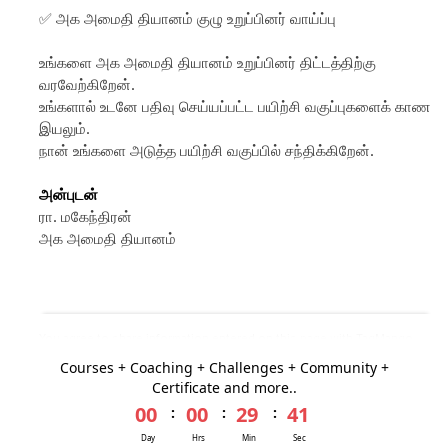
✅ அக அமைதி தியானம் குழு உறுப்பினர் வாய்ப்பு
உங்களை அக அமைதி தியானம் உறுப்பினர் திட்டத்திற்கு
வரவேற்கிறேன்.
உங்களால் உடனே பதிவு செய்யப்பட்ட பயிற்சி வகுப்புகளைக் காண
இயலும்.
நான் உங்களை அடுத்த பயிற்சி வகுப்பில் சந்திக்கிறேன்.
அன்புடன்
ரா. மகேந்திரன்
அக அமைதி தியானம்
You agree to share information entered on this page with TagMango
(owner of this page) and Razorpay, adhering to applicable laws.
Courses + Coaching + Challenges + Community +
Certificate and more..
TagMango
2026
Privacy
Terms
00
00
29
41
:
:
:
Day
Hrs
Min
Sec