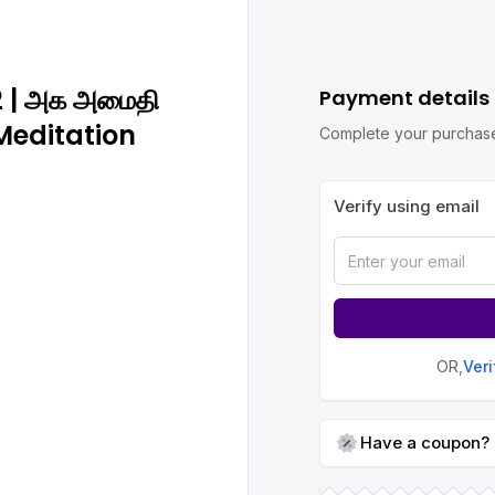
ி 2 | அக அமைதி
Payment details
 Meditation
Complete your purchase
Verify using email
OR,
Ver
Have a coupon?