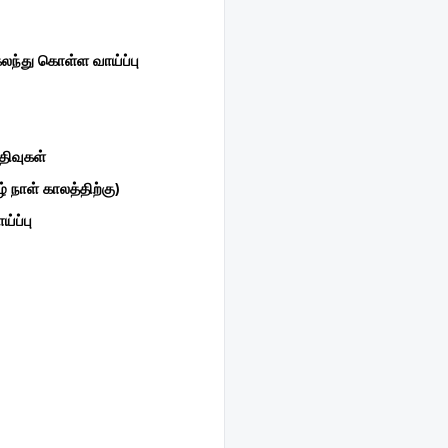
லந்து கொள்ள வாய்ப்பு
பதிவுகள்
 நாள் காலத்திற்கு)
்ப்பு